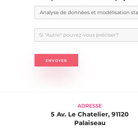
ENVOYER
A
l
t
e
ADRESSE
r
5 Av. Le Chatelier, 91120
n
Palaiseau
a
t