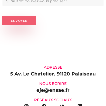
ENVOYER
A
l
t
e
r
n
ADRESSE
a
5 Av. Le Chatelier, 91120 Palaiseau
t
i
NOUS ÉCRIRE
eje@ensae.fr
v
e
RÉSEAUX SOCIAUX
: