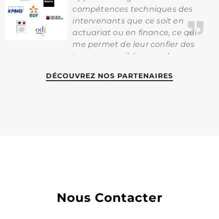
compétences techniques des
intervenants que ce soit en
actuariat ou en finance, ce qui
me permet de leur confier des
travaux sensibles pour le
pilotage de nos risques, qu'il
DÉCOUVREZ NOS PARTENAIRES
s'agisse d'analyse de la
rentabilité ou de la tarification
M. CHRISTOPHER MUGNIER
Contrôleur de Gestion
Nous Contacter